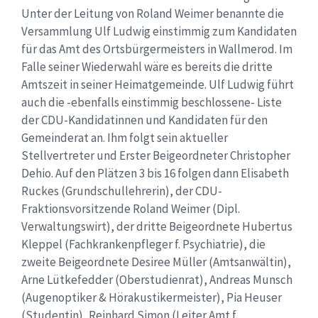
Unter der Leitung von Roland Weimer benannte die
Versammlung Ulf Ludwig einstimmig zum Kandidaten
für das Amt des Ortsbürgermeisters in Wallmerod. Im
Falle seiner Wiederwahl wäre es bereits die dritte
Amtszeit in seiner Heimatgemeinde. Ulf Ludwig führt
auch die -ebenfalls einstimmig beschlossene- Liste
der CDU-Kandidatinnen und Kandidaten für den
Gemeinderat an. Ihm folgt sein aktueller
Stellvertreter und Erster Beigeordneter Christopher
Dehio. Auf den Plätzen 3 bis 16 folgen dann Elisabeth
Ruckes (Grundschullehrerin), der CDU-
Fraktionsvorsitzende Roland Weimer (Dipl.
Verwaltungswirt), der dritte Beigeordnete Hubertus
Kleppel (Fachkrankenpfleger f. Psychiatrie), die
zweite Beigeordnete Desiree Müller (Amtsanwältin),
Arne Lütkefedder (Oberstudienrat), Andreas Munsch
(Augenoptiker & Hörakustikermeister), Pia Heuser
(Studentin), Reinhard Simon (Leiter Amt f.