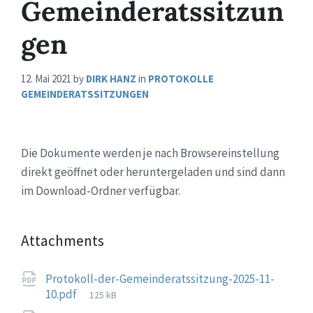
Gemeinderatssitzun
gen
12. Mai 2021
by
DIRK HANZ
in
PROTOKOLLE
GEMEINDERATSSITZUNGEN
Die Dokumente werden je nach Browsereinstellung
direkt geöffnet oder heruntergeladen und sind dann
im Download-Ordner verfügbar.
Attachments
Protokoll-der-Gemeinderatssitzung-2025-11-
File
10.pdf
125 kB
size: