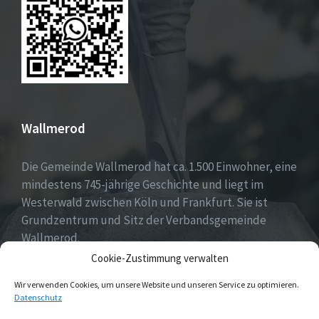
Wallmerod
Die Gemeinde Wallmerod hat ca. 1.500 Einwohner, eine
mindestens 745-jährige Geschichte und liegt im
Westerwald zwischen Köln und Frankfurt. Sie ist
Grundzentrum und Sitz der Verbandsgemeinde
Wallmerod.
Cookie-Zustimmung verwalten
Willkommen daheim.
Wir verwenden Cookies, um unsere Website und unseren Service zu optimieren.
Datenschutz