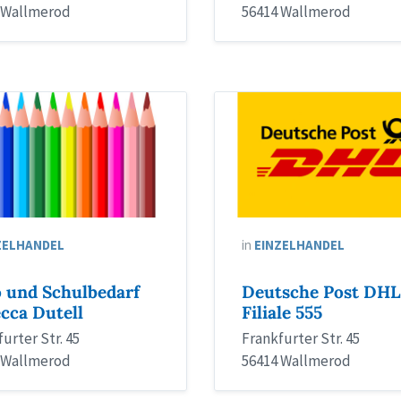
 Wallmerod
56414 Wallmerod
ZELHANDEL
in
EINZELHANDEL
 und Schulbedarf
Deutsche Post DHL
cca Dutell
Filiale 555
urter Str. 45
Frankfurter Str. 45
 Wallmerod
56414 Wallmerod