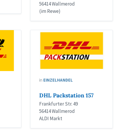
56414 Wallmerod
(im Rewe)
in
EINZELHANDEL
DHL Packstation 157
Frankfurter Str. 49
56414 Wallmerod
ALDI Markt