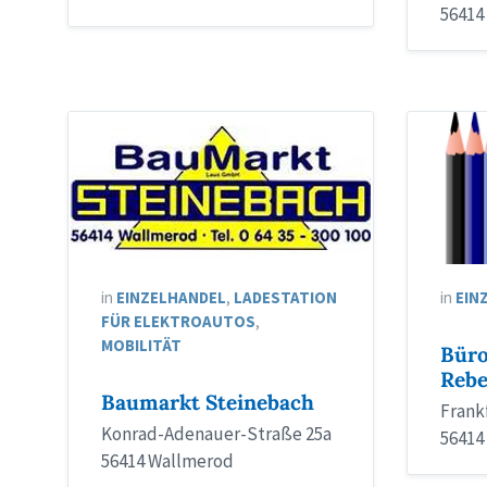
56414
in
EINZELHANDEL
,
LADESTATION
in
EIN
FÜR ELEKTROAUTOS
,
MOBILITÄT
Büro
Rebe
Baumarkt Steinebach
Frankf
Konrad-Adenauer-Straße 25a
56414
56414 Wallmerod