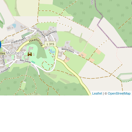
Leaflet
| ©
OpenStreetMap