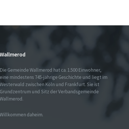
Wallmerod
Die Gemeinde Wallmerod hat ca. 1.500 Einwohner,
eine mindestens 745-jährige Geschichte und liegt im
Westerwald zwischen Köln und Frankfurt. Sie ist
Grundzentrum und Sitz der Verbandsgemeinde
Wallmerod.
Willkommen daheim.