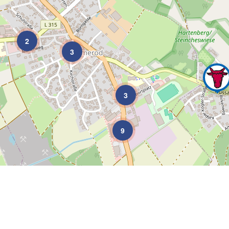
2
3
3
9