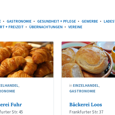
E
GASTRONOMIE
GESUNDHEIT + PFLEGE
GEWERBE
LADES
RT + FREIZEIT
ÜBERNACHTUNGEN
VEREINE
ZELHANDEL
,
in
EINZELHANDEL
,
RONOMIE
GASTRONOMIE
erei Fuhr
Bäckerei Loos
urter Str. 45
Frankfurter Str. 37