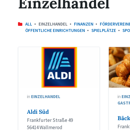
Einzelhandel
ALL
EINZELHANDEL
FINANZEN
FÖRDERVEREIN
ÖFFENTLICHE EINRICHTUNGEN
SPIELPLÄTZE
SPO
in
EINZELHANDEL
in
EIN
GAST
Aldi Süd
Bäck
Frankfurter Straße 49
Frankf
56414 Wallmerod