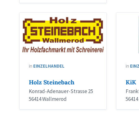
in
EINZELHANDEL
in
EIN
Holz Steinebach
KiK
Konrad-Adenauer-Strasse 25
Frank
56414 Wallmerod
56414