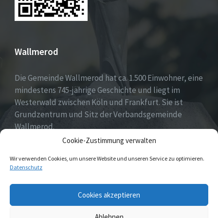
Wallmerod
Die Gemeinde Wallmerod hat ca. 1.500 Einwohner, eine
mindestens 745-jährige Geschichte und liegt im
Westerwald zwischen Köln und Frankfurt. Sie ist
Grundzentrum und Sitz der Verbandsgemeinde
Wallmerod.
Cookie-Zustimmung verwalten
Willkommen daheim.
Wir verwenden Cookies, um unsere Website und unseren Service zu optimieren.
Datenschutz
Email
Cookies akzeptieren
Ablehnen