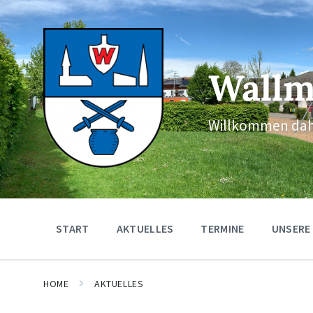
Skip
Skip
Skip
to
to
to
content
main
footer
navigation
Wallm
Willkommen dah
START
AKTUELLES
TERMINE
UNSERE
HOME
AKTUELLES