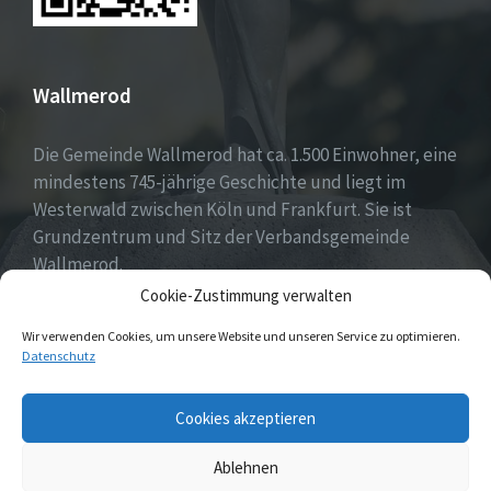
Wallmerod
Die Gemeinde Wallmerod hat ca. 1.500 Einwohner, eine
mindestens 745-jährige Geschichte und liegt im
Westerwald zwischen Köln und Frankfurt. Sie ist
Grundzentrum und Sitz der Verbandsgemeinde
Wallmerod.
Cookie-Zustimmung verwalten
Willkommen daheim.
Wir verwenden Cookies, um unsere Website und unseren Service zu optimieren.
Datenschutz
Email
Cookies akzeptieren
Ablehnen