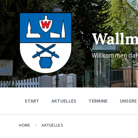
Skip
Skip
Skip
to
to
to
content
main
footer
navigation
Wallm
Willkommen dah
START
AKTUELLES
TERMINE
UNSERE
HOME
AKTUELLES