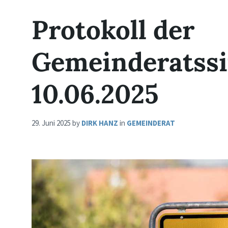
Protokoll der
Gemeinderatss
10.06.2025
29. Juni 2025
by
DIRK HANZ
in
GEMEINDERAT