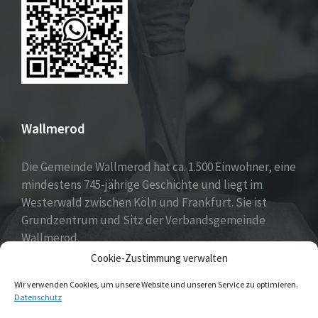
Wallmerod
Die Gemeinde Wallmerod hat ca. 1.500 Einwohner, eine
mindestens 745-jährige Geschichte und liegt im
Westerwald zwischen Köln und Frankfurt. Sie ist
Grundzentrum und Sitz der Verbandsgemeinde
Wallmerod.
Cookie-Zustimmung verwalten
Willkommen daheim.
Wir verwenden Cookies, um unsere Website und unseren Service zu optimieren.
Datenschutz