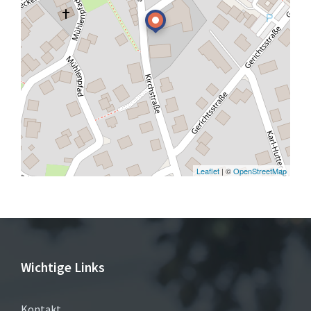
Leaflet
| ©
OpenStreetMap
Wichtige Links
Kontakt