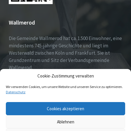
Wallmerod
Die Gemeinde Wallmerod hat ca. 1.500 Einwohner, eine
mindestens 745-jährige Geschichte und liegt im
Westerwald zwischen Köln und Frankfurt. Sie ist
Grundzentrum und Sitz der Verbandsgemeinde
Wallmerod.
Cookie-Zustimmung verwalten
Willkommen daheim.
Wir verwenden Cookies, um unsere Website und unseren Service zu optimieren.
Datenschutz
Email
Cookies akzeptieren
Ablehnen
© 2026 Wallmerod