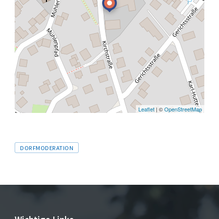
Leaflet
| ©
OpenStreetMap
Tags
DORFMODERATION