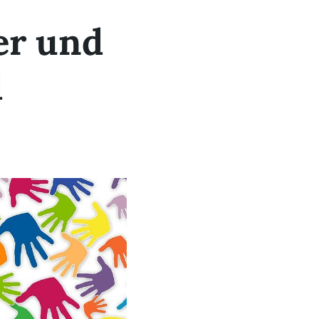
er und
d