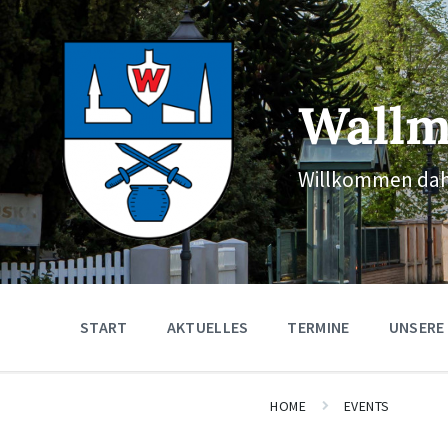
Skip
Skip
Skip
to
to
to
content
main
footer
navigation
Wallm
Willkommen dah
START
AKTUELLES
TERMINE
UNSERE
HOME
EVENTS