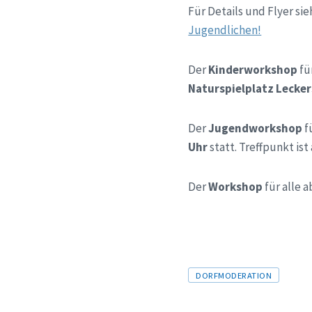
Für Details und Flyer si
Jugendlichen!
Der
Kinderworkshop
fü
Naturspielplatz Lecke
Der
Jugendworkshop
f
Uhr
statt. Treffpunkt is
Der
Workshop
für alle 
Tags
DORFMODERATION