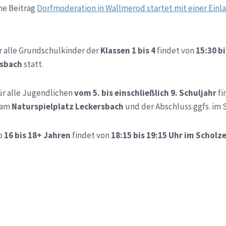
ehe Beitrag
Dorfmoderation in Wallmerod startet mit einer Einl
r alle Grundschulkinder der
Klassen 1 bis 4
findet von
15:30 b
rsbach
statt.
ür alle Jugendlichen
vom 5. bis einschließlich 9. Schuljahr
fi
t am
Naturspielplatz Leckersbach
und der Abschluss ggfs. im 
ab
16 bis 18+ Jahren
findet von
18:15 bis 19:15 Uhr im Scholz