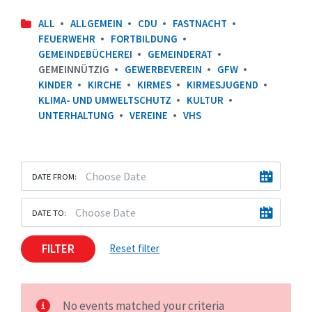
ALL
ALLGEMEIN
CDU
FASTNACHT
FEUERWEHR
FORTBILDUNG
GEMEINDEBÜCHEREI
GEMEINDERAT
GEMEINNÜTZIG
GEWERBEVEREIN
GFW
KINDER
KIRCHE
KIRMES
KIRMESJUGEND
KLIMA- UND UMWELTSCHUTZ
KULTUR
UNTERHALTUNG
VEREINE
VHS
DATE FROM:
DATE TO:
FILTER
Reset filter
No events matched your criteria