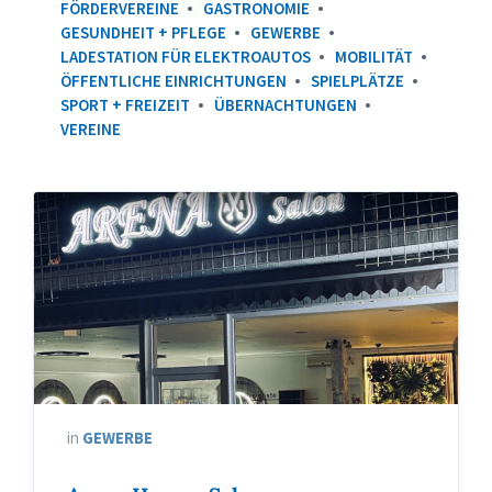
FÖRDERVEREINE
GASTRONOMIE
GESUNDHEIT + PFLEGE
GEWERBE
LADESTATION FÜR ELEKTROAUTOS
MOBILITÄT
ÖFFENTLICHE EINRICHTUNGEN
SPIELPLÄTZE
SPORT + FREIZEIT
ÜBERNACHTUNGEN
VEREINE
in
GEWERBE