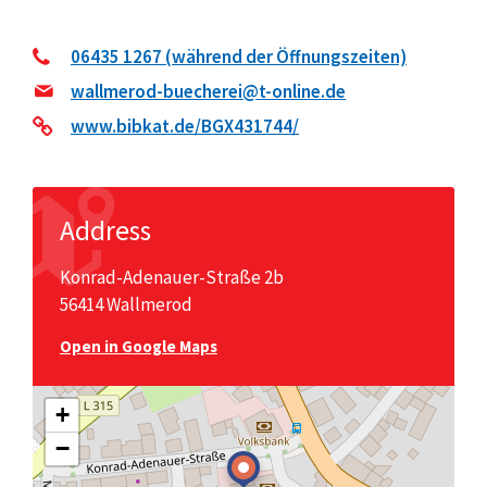
06435 1267 (während der Öffnungszeiten)
wallmerod-buecherei@t-online.de
www.bibkat.de/BGX431744/
Address
Konrad-Adenauer-Straße 2b
56414 Wallmerod
Open in Google Maps
+
−