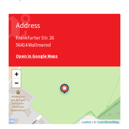
Address
Frankfurter Str. 26
56414 Wallmerod
Open in Google Maps
+
−
Leaflet
| ©
OpenStreetMap