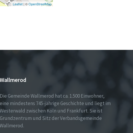
Leaflet
| ©
OpenStreetMap
Wallmerod
Die Gemeinde Wallmerod hat ca. 1.500 Einwohner,
eine mindestens 745-jährige Geschichte und liegt im
Westerwald zwischen Köln und Frankfurt. Sie ist
Grundzentrum und Sitz der Verbandsgemeinde
Wallmerod.