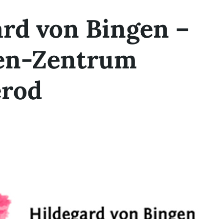
ard von Bingen –
en-Zentrum
rod