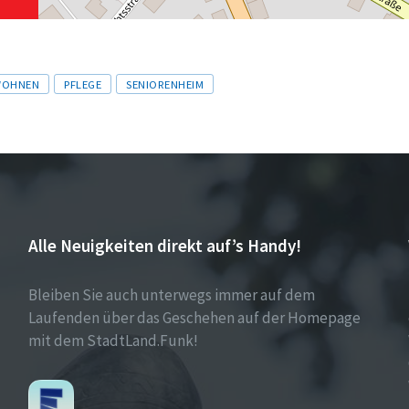
WOHNEN
PFLEGE
SENIORENHEIM
Alle Neuigkeiten direkt auf’s Handy!
Bleiben Sie auch unterwegs immer auf dem
Laufenden über das Geschehen auf der Homepage
mit dem StadtLand.Funk!