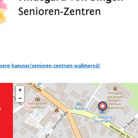
unsere-haeuser/senioren-zentrum-wallmerod/
+
−
a