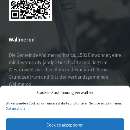
Wallmerod
Die Gemeinde Wallmerod hat ca. 1.500 Einwohner, eine
mindestens 745-jährige Geschichte und liegt im
Westerwald zwischen Köln und Frankfurt. Sie ist
Grundzentrum und Sitz der Verbandsgemeinde
Wallmerod.
Cookie-Zustimmung verwalten
Willkommen daheim.
Wir verwenden Cookies, um unsere Website und unseren Service zu optimieren.
Datenschutz
Email
Cookies akzeptieren