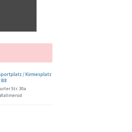
Sportplatz / Kirmesplatz
r B8
urter Str. 30a
 Wallmerod