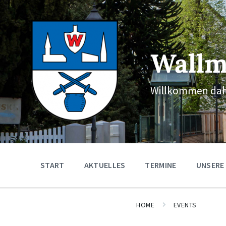
Skip
Skip
Skip
to
to
to
content
main
footer
navigation
Wallm
Willkommen dah
START
AKTUELLES
TERMINE
UNSERE
HOME
EVENTS