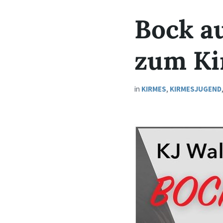
Bock au
zum K
in
KIRMES
,
KIRMESJUGEND