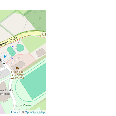
Leaflet
| ©
OpenStreetMap