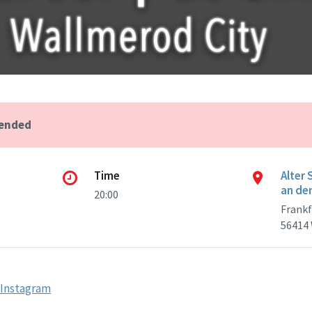
 ended
Time
Alter 
an de
20:00
Frankf
56414
 Instagram