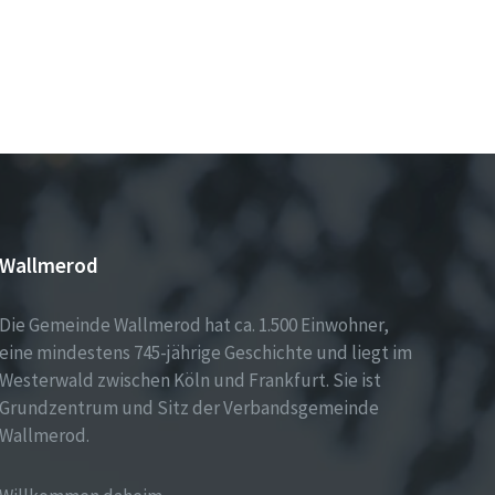
Wallmerod
Die Gemeinde Wallmerod hat ca. 1.500 Einwohner,
eine mindestens 745-jährige Geschichte und liegt im
Westerwald zwischen Köln und Frankfurt. Sie ist
Grundzentrum und Sitz der Verbandsgemeinde
Wallmerod.