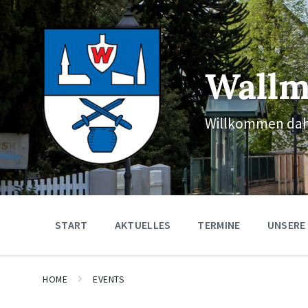
Skip
Skip
Skip
to
to
to
content
main
footer
navigation
Wallm
Willkommen dah
START
AKTUELLES
TERMINE
UNSERE
HOME
EVENTS