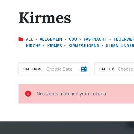
Kirmes
ALL
ALLGEMEIN
CDU
FASTNACHT
FEUERWE
KIRCHE
KIRMES
KIRMESJUGEND
KLIMA- UND 
DATE FROM:
DATE TO:
No events matched your criteria