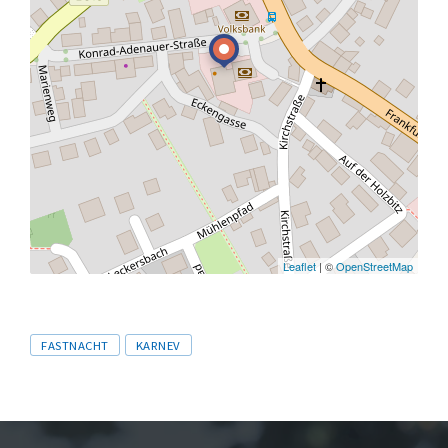
Leaflet
| ©
OpenStreetMap
Tags
FASTNACHT
KARNEV