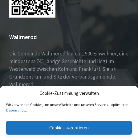
Wallmerod
Die Gemeinde Wallmerod hat ca. 1.500 Einwohner, eine
mindestens 745-jährige Geschichte und liegt im
Westerwald zwischen Köln und Frankfurt. Sie ist
Grundzentrum und Sitz der Verbandsgemeinde
Wallmerod.
Cookie-Zustimmung verwalten
Willkommen daheim.
Wir verwenden Cookies, um unsere Website und unseren Service zu optimieren.
Datenschutz
Email
Cookies akzeptieren