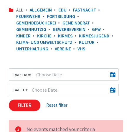
ALL
ALLGEMEIN
CDU
FASTNACHT
FEUERWEHR
FORTBILDUNG
GEMEINDEBÜCHEREI
GEMEINDERAT
GEMEINNÜTZIG
GEWERBEVEREIN
GFW
KINDER
KIRCHE
KIRMES
KIRMESJUGEND
KLIMA- UND UMWELTSCHUTZ
KULTUR
UNTERHALTUNG
VEREINE
VHS
DATE FROM:
DATE TO:
FILTER
Reset filter
No events matched your criteria