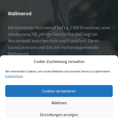
Wallmerod
Die Gemeinde Wallmerod hat ca. 1.500 Einwohner, eine
mindestens 745-jährige Geschichte und liegt im
Westerwald zwischen Köln und Frankfurt. Sie ist
Grundzentrum und Sitz der Verbandsgemeinde
Wallmerod.
Cookie-Zustimmung verwalten
Willkommen daheim.
Wir verwenden Cookies, um unsere Website und unseren Service zu optimieren.
Datenschutz
Email
Cookies akzeptieren
Ablehnen
© 2026 Wallmerod
Einstellungen anzeigen