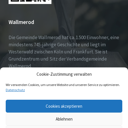
Wallmerod
Die Gemeinde Wallmerod hat ca. 1.500 Einwohner, eine
mindestens 745-jährige Geschichte und liegt im
Westerwald zwischen Köln und Frankfurt. Sie ist
Grundzentrum und Sitz der Verbandsgemeinde
Wallmerod.
Cookie-Zustimmung verwalten
Willkommen daheim.
Wir verwenden Cookies, um unsere Website und unseren Service zu optimieren.
Datenschutz
Email
Cookies akzeptieren
Ablehnen
© 2026 Wallmerod