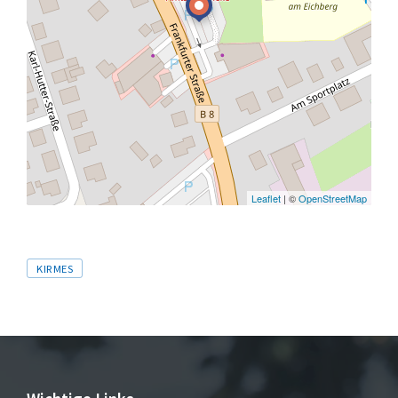
Leaflet
| ©
OpenStreetMap
Tags
KIRMES