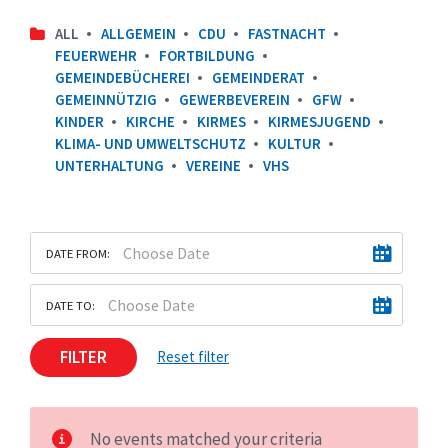
ALL
ALLGEMEIN
CDU
FASTNACHT
FEUERWEHR
FORTBILDUNG
GEMEINDEBÜCHEREI
GEMEINDERAT
GEMEINNÜTZIG
GEWERBEVEREIN
GFW
KINDER
KIRCHE
KIRMES
KIRMESJUGEND
KLIMA- UND UMWELTSCHUTZ
KULTUR
UNTERHALTUNG
VEREINE
VHS
DATE FROM:
DATE TO:
FILTER
Reset filter
No events matched your criteria