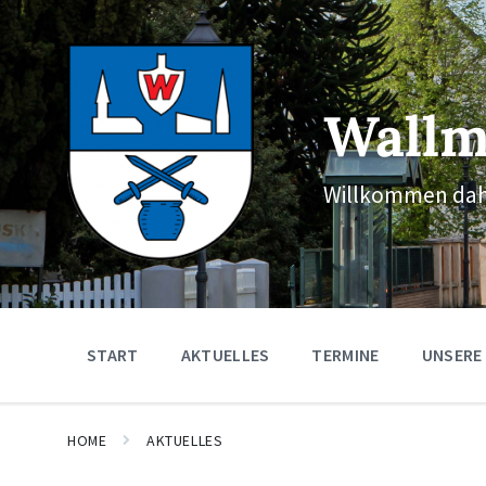
Skip
Skip
Skip
to
to
to
content
main
footer
navigation
Wallm
Willkommen dah
START
AKTUELLES
TERMINE
UNSERE
HOME
AKTUELLES