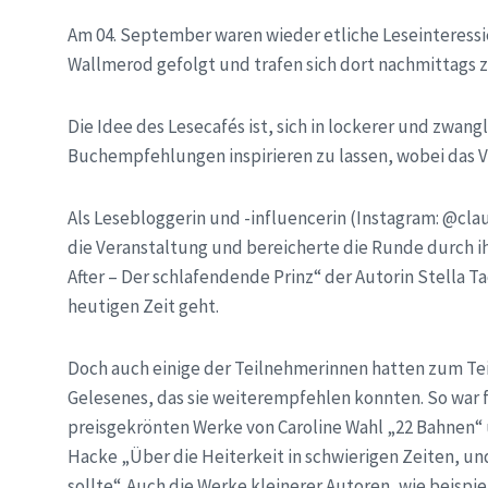
Am 04. September waren wieder etliche Leseinteressi
Wallmerod gefolgt und trafen sich dort nachmittags
Die Idee des Lesecafés ist, sich in lockerer und zwa
Buchempfehlungen inspirieren zu lassen, wobei das Vo
Als Lesebloggerin und -influencerin (Instagram: @c
die Veranstaltung und bereicherte die Runde durch i
After – Der schlafendende Prinz“ der Autorin Stella 
heutigen Zeit geht.
Doch auch einige der Teilnehmerinnen hatten zum Tei
Gelesenes, das sie weiterempfehlen konnten. So war 
preisgekrönten Werke von Caroline Wahl „22 Bahnen“ 
Hacke „Über die Heiterkeit in schwierigen Zeiten, und
sollte“. Auch die Werke kleinerer Autoren, wie beisp