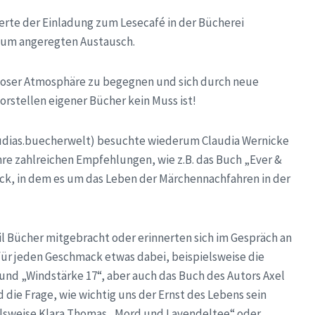
erte der Einladung zum Lesecafé in der Bücherei
 zum angeregten Austausch.
ngloser Atmosphäre zu begegnen und sich durch neue
rstellen eigener Bücher kein Muss ist!
laudias.buecherwelt) besuchte wiederum Claudia Wernicke
hre zahlreichen Empfehlungen, wie z.B. das Buch „Ever &
Tack, in dem es um das Leben der Märchennachfahren in der
l Bücher mitgebracht oder erinnerten sich im Gespräch an
für jeden Geschmack etwas dabei, beispielsweise die
und „Windstärke 17“, aber auch das Buch des Autors Axel
 die Frage, wie wichtig uns der Ernst des Lebens sein
ielsweise Klara Thomas „Mord und Lavendeltee“ oder