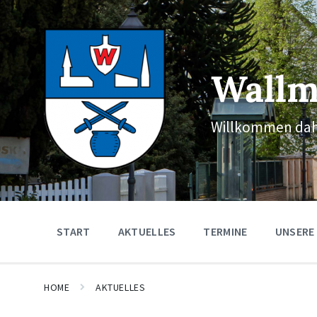
Skip
Skip
Skip
to
to
to
content
main
footer
navigation
Wallm
Willkommen dah
START
AKTUELLES
TERMINE
UNSERE
HOME
AKTUELLES