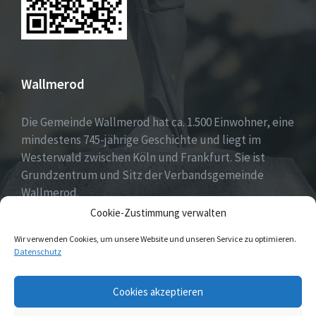
Wallmerod
Die Gemeinde Wallmerod hat ca. 1.500 Einwohner, eine
mindestens 745-jährige Geschichte und liegt im
Westerwald zwischen Köln und Frankfurt. Sie ist
Grundzentrum und Sitz der Verbandsgemeinde
Wallmerod.
Cookie-Zustimmung verwalten
Willkommen daheim.
Wir verwenden Cookies, um unsere Website und unseren Service zu optimieren.
Datenschutz
Email
Cookies akzeptieren